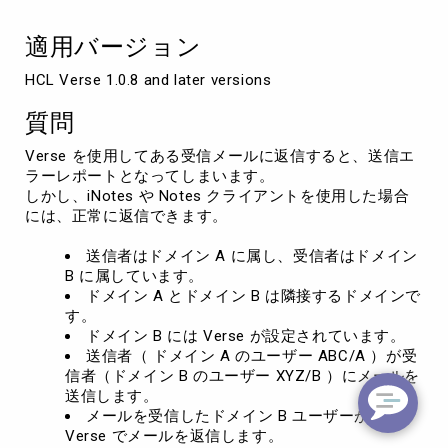
や
Notes
適用バージョン
ク
ラ
HCL Verse 1.0.8 and later versions
イ
ア
質問
ン
ト
Verse を使用してある受信メールに返信すると、送信エ
と
ラーレポートとなってしまいます。
異
しかし、iNotes や Notes クライアントを使用した場合
な
には、正常に返信できます。
る
送信者はドメイン A に属し、受信者はドメイン
B に属しています。
ドメイン A とドメイン B は隣接するドメインで
す。
ドメイン B には Verse が設定されています。
送信者（ ドメイン A のユーザー ABC/A ）が受
信者（ドメイン B のユーザー XYZ/B ）にメールを
送信します。
メールを受信したドメイン B ユーザーが、
Verse でメールを返信します。