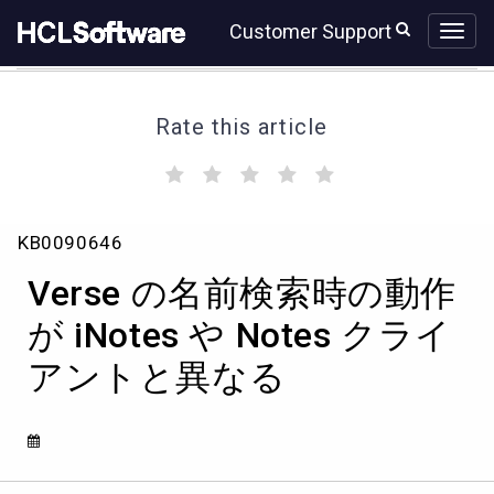
Skip
Skip
Customer Support
to
to
page
chat
content
Rate this article
(
(
(
(
(
)
)
)
)
)
Verse
KB0090646
の
名
Verse の名前検索時の動作
前
検
が iNotes や Notes クライ
索
アントと異なる
時
の
動
作
が
iNotes