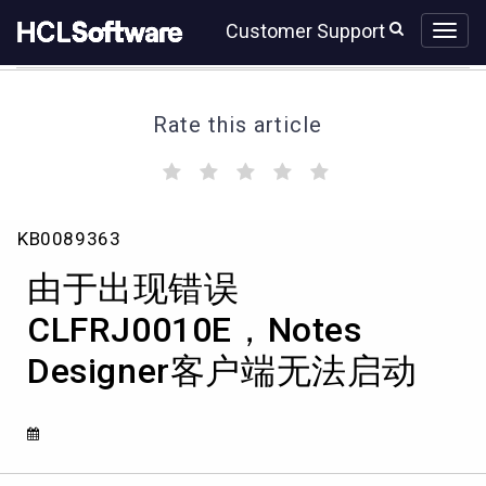
Skip
Skip
Customer Support
to
to
page
chat
content
Rate this article
(
(
(
(
(
)
)
)
)
)
由
KB0089363
于
出
由于出现错误
现
错
CLFRJ0010E，Notes
误
Designer客户端无法启动
CLFRJ0010E，
Notes
Designer
客
户
端