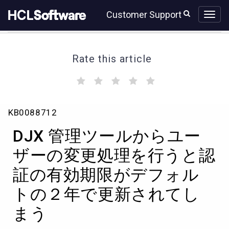
Skip
Skip
Customer Support
to
to
page
chat
content
Rate this article
(
(
(
(
(
)
)
)
)
)
DJX
KB0088712
管
理
DJX 管理ツールからユー
ツ
ー
ザーの変更処理を行うと認
ル
証の有効期限がデフォル
か
ら
トの２年で更新されてし
ユ
ー
まう
ザ
ー