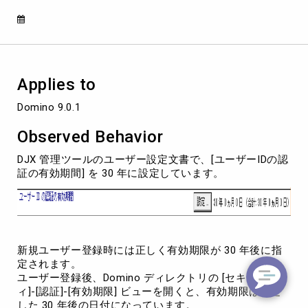
の
変
更
処
理
を
Applies to
行
う
Domino 9.0.1
と
認
Observed Behavior
証
の
DJX 管理ツールのユーザー設定文書で、[ユーザーIDの認
有
証の有効期間] を 30 年に設定しています。
効
期
限
が
デ
新規ユーザー登録時には正しく有効期限が 30 年後に指
フ
定されます。
ォ
ユーザー登録後、Domino ディレクトリの [セキュリテ
ル
ィ]-[認証]-[有効期限] ビューを開くと、有効期限は指定
ト
した 30 年後の日付になっています。
の