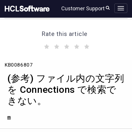
Skip
Skip
Customer Support
to
to
page
chat
content
Rate this article
(
(
(
(
(
)
)
)
)
)
(参
KB0086807
考)
フ
(参考) ファイル内の文字列
ァ
イ
を Connections で検索で
ル
きない。
内
の
文
字
列
を