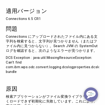
Connections
で
適用バージョン
検
索
Connections 6.5 CR1
で
き
問題
な
い。
Connections にアップロードされたファイル内にある文
字列を検索すると、文字列が見つかりません（またはフ
ァイル内に見つからない）。Search JVM の SystemOut
ログを確認すると、次のようなエラーが見つかります。
DCS Exception : java.util.MissingResourceException:
Can't find
com.ibm.wps.odc.convert.logging.dcslogproperties.dcslog
bundle
原因
検索アプリケーションがファイル変換ライブラリを正し
くロードできず初期化に失敗しています。これにより、