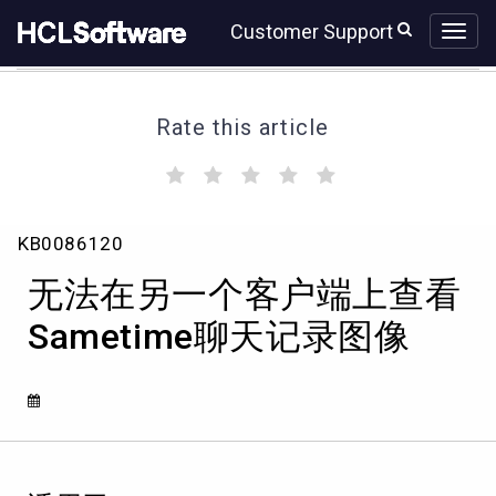
Skip
Skip
Customer Support
to
to
page
chat
content
Rate this article
(
(
(
(
(
)
)
)
)
)
无
KB0086120
法
在
无法在另一个客户端上查看
另
一
Sametime聊天记录图像
个
客
户
端
上
查
看