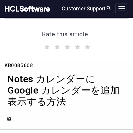
Skip
Skip
Customer Support
to
to
page
chat
content
Rate this article
(
(
(
(
(
)
)
)
)
)
Notes
KB0085608
カ
レ
Notes カレンダーに
ン
ダ
Google カレンダーを追加
ー
表示する方法
に
Google
カ
レ
ン
ダ