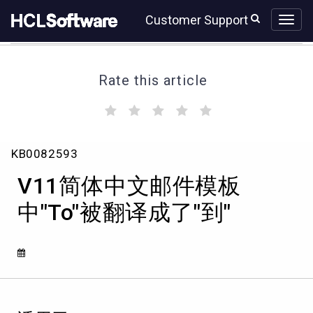
Skip
Skip
Customer Support
to
to
page
chat
content
Rate this article
(
(
(
(
(
)
)
)
)
)
V11
KB0082593
简
体
V11简体中文邮件模板
中
文
中"To"被翻译成了"到"
邮
件
模
板
中"To"被
翻
译