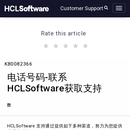
Skip
Skip
Customer Support
to
to
page
chat
content
Rate this article
(
(
(
(
(
)
)
)
)
)
电
KB0082366
话
号
电话号码-联系
码-
联
HCLSoftware获取支持
系
HCLSoftware
获
取
支
持
HCLSoftware 支持通过提供如下多种渠道，努力为您提供