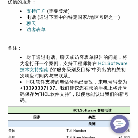
优质的服务：
支持门户
(需要登录)
电话 (通过下表中的特定国家/地区号码之一)
聊天
访客表单
备注：
对于通过电话、聊天或访客表单报告的问题，将
为您打开一个案例，支持工程师将在
HCLSoftware
技术支持指南
的"服务级别及目标"中列出的相关初
次响应时间内与您联系。
HCL软件支持的电话号码已更改，来电号码变为
+13393337137
。我们建议您在您的手机上将此号
码保存为“HCL软件支持”，以便您能认出我们的新号
码。
HCLSoftware 客服电话
国家
类型
美洲
美国
Toll Number
+1 408 550
美国
Toll Free Number
+1 833 275