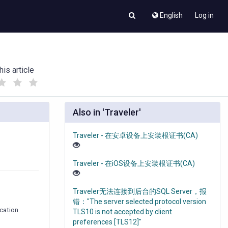
English
Log in
his article
(
(
)
)
Also in 'Traveler'
Traveler - 在安卓设备上安装根证书(CA)
Traveler - 在iOS设备上安装根证书(CA)
Traveler无法连接到后台的SQL Server，报
错："The server selected protocol version
ation
TLS10 is not accepted by client
preferences [TLS12]"