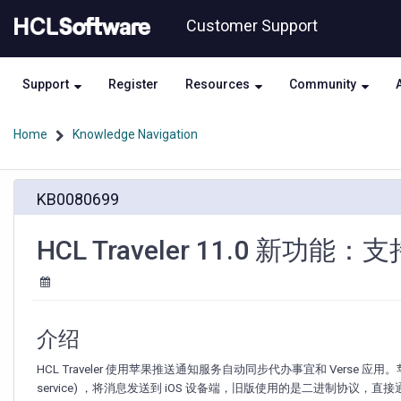
Skip
Skip
Customer Support
to
to
page
chat
content
Support
Register
Resources
Community
Home
Knowledge Navigation
HCL
KB0080699
Traveler
11.0
新
HCL Traveler 11.0 新功
功
能：
支
持
HTTP/2
介绍
苹
果
HCL Traveler 使用苹果推送通知服务自动同步代办事宜和 Verse 应用。苹果公司
推
service) ，将消息发送到 iOS 设备端，旧版使用的是二进制协议，直接通过套接字（