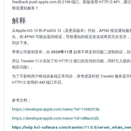
送
feedback.push.apple.com 的 2196 端口。新版使用 HTTP/2 API
通
推送通知服务？
知
服
解释
务
从Apple iOS 13 和 iPadOS 13（及更高版本）开始，APNS 推
头，则 APNS 可能会返回错误，导致通知的延迟发送或将其完全丢弃，从
同步下来。
苹果公司最初宣布，自
2020年11月
起将不再支持旧版二进制协议，但
所以 Traveler 11.0 添加了对 HTTP/2 接口的支持的功能，同时引入新的参
相应功能）。
为了不影响用户移动设备端正常同步，请考虑及时把 Traveler 服务器升级上
HTTP/2 使用的 443 端口开启。
参考文档：
https://developer.apple.com/news/?id=11042019a
https://developer.apple.com/news/?id=c88acm2b
https://help.hcl-software.com/traveler/11.0.0/server_whats_n