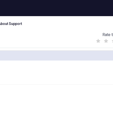
About Support
Rate t
(
(
(
)
)
)