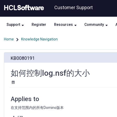
Skip
Skip
Customer Support
to
to
page
chat
content
Support
Register
Resources
Community
Home
Knowledge Navigation
如
KB0080191
何
控
制
如何控制log.nsf的大小
log.nsf
的
大
小
Applies to
在支持范围内的所有Domino版本