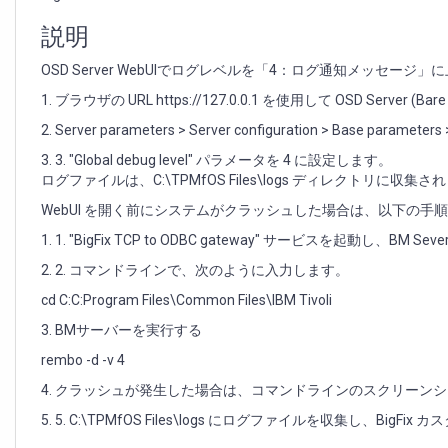
で
デ
説明
バ
ッ
OSD Server WebUIでログレベルを「4：ログ通知メッセー
グ
1. ブラウザの URL https://127.0.0.1 を使用して OSD Server
ロ
グ
2. Server parameters > Server configuration > Base parame
レ
3. 3. "Global debug level" パラメータを 4 に設定します。
ベ
ログファイルは、C:\TPMfOS Files\logs ディレクトリに収集さ
ル
4
WebUI を開く前にシステムがクラッシュした場合は、以下の手
を
1. 1. "BigFix TCP to ODBC gateway" サービスを起動し、B
有
効
2. 2. コマンドラインで、次のように入力します。
に
cd C:C:Program Files\Common Files\IBM Tivoli
す
る
3. BMサーバーを実行する
方
rembo -d -v 4
法
4. クラッシュが発生した場合は、コマンドラインのスクリーンショ
5. 5. C:\TPMfOS Files\logs にログファイルを収集し、Big