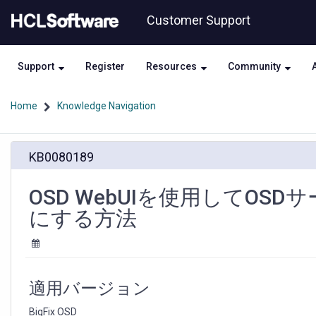
Skip
Skip
Customer Support
to
to
page
chat
content
Support
Register
Resources
Community
Home
Knowledge Navigation
OSD
KB0080189
WebUI
を
使
OSD WebUIを使用してO
用
にする方法
し
て
OSD
サ
ー
適用バージョン
バ
ー
BigFix OSD