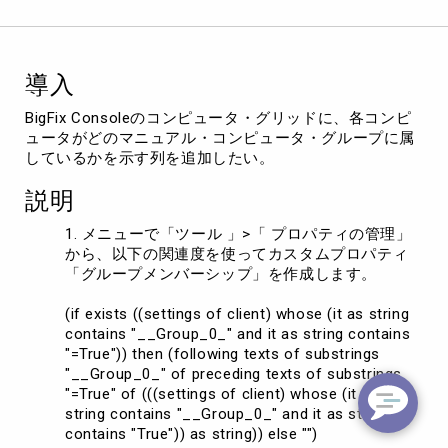
ビ
ュ
ー
で
導入
割
り
BigFix Consoleのコンピュータ・グリッドに、各コンピ
当
ュータがどのマニュアル・コンピュータ・グループに属
て
しているかを示す列を追加したい。
ら
れ
説明
た
コ
メニューで「ツール 」>「 プロパティの管理」
ン
から、以下の関連度を使ってカスタムプロパティ
ピ
「グループメンバーシップ」を作成します。
ュ
ー
(if exists ((settings of client) whose (it as string
タ
contains "__Group_0_" and it as string contains
グ
"=True")) then (following texts of substrings
ル
"__Group_0_" of preceding texts of substrings
ー
"=True" of (((settings of client) whose (it as
プ
string contains "__Group_0_" and it as string
を
contains "True")) as string)) else "")
表