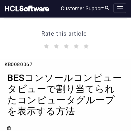
Skip
Skip
Customer Support
to
to
page
chat
content
Rate this article
(
(
(
(
(
)
)
)
)
)
BES
KB0080067
コ
ン
BESコンソールコンピュー
ソ
ー
タビューで割り当てられ
ル
たコンピュータグループ
コ
ン
を表示する方法
ピ
ュ
ー
タ