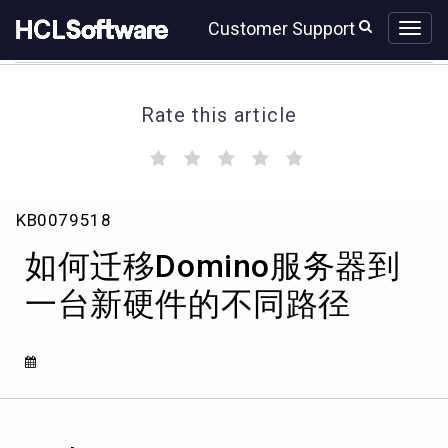
Skip
Skip
Customer Support
to
to
page
chat
content
Rate this article
(
(
(
(
(
)
)
)
)
)
如
KB0079518
何
迁
如何迁移Domino服务器到
移
Domino
一台新硬件的不同路径
服
务
器
到
一
台
新