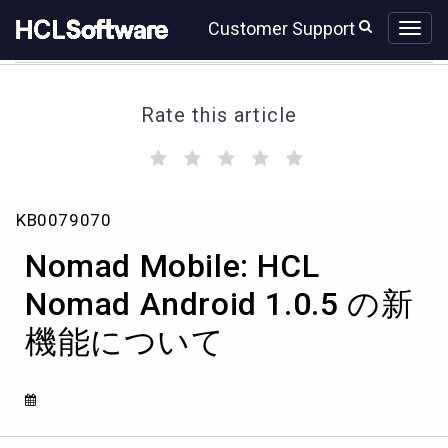
Skip
Skip
Customer Support
to
to
page
chat
content
Rate this article
(
(
(
(
(
)
)
)
)
)
Nomad
KB0079070
Mobile:
HCL
Nomad Mobile: HCL
Nomad
Android
Nomad Android 1.0.5 の新
1.0.5
機能について
の
新
機
能
に
つ