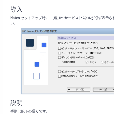
プ
時
導入
に
[追
Notes セットアップ時に、
[追加のサービス] パネルが必ず表示さ
加
い。
の
サ
ー
ビ
ス]
パ
ネ
ル
を
出
さ
な
い
方
法
説明
手順は以下の通りです。