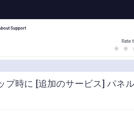
About Support
Rate t
(
(
(
)
)
)
アップ時に [追加のサービス] パネ