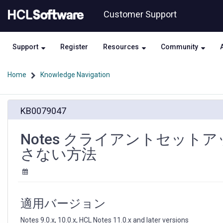
Skip
Skip
Customer Support
to
to
page
chat
content
Support
Register
Resources
Community
Home
Knowledge Navigation
Notes
KB0079047
ク
ラ
イ
Notes クライアントセット
ア
さない方法
ン
ト
セ
ッ
ト
適用バージョン
ア
ッ
Notes 9.0.x, 10.0.x, HCL Notes 11.0.x and later versions