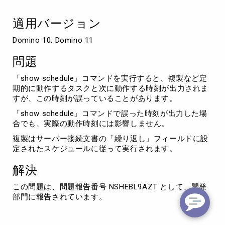
を
出
適用バージョン
力
す
Domino 10, Domino 11
る
問題
「show schedule」コマンドを実行すると、複製など定
期的に動作するタスクと次に動作する時刻が出力されま
すが、この時刻が誤っていることがあります。
「show schedule」コマンドで誤った時刻が出力した場
合でも、実際の動作時刻には影響しません。
複製はサーバー接続文書の「繰り返し」フィールドに設
定されたスケジュールに従って実行されます。
解決
この問題は、問題報告番号 NSHEBL9AZT として、開発
部門に報告されています。