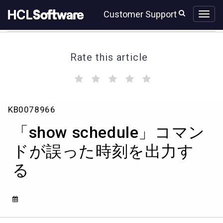
Skip
Skip
Customer Support
to
to
page
chat
content
Rate this article
(
(
(
(
(
)
)
)
)
)
「show
KB0078966
schedule」
コ
「show schedule」コマン
マ
ン
ドが誤った時刻を出力す
ド
る
が
誤
っ
た
時
刻