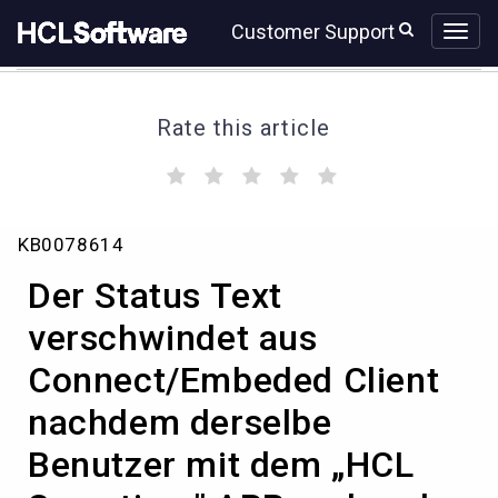
Skip
Skip
Customer Support
to
to
page
chat
content
Rate this article
(
(
(
(
(
)
)
)
)
)
Der
KB0078614
Status
Text
Der Status Text
verschwindet
aus
verschwindet aus
Connect/Embeded
Connect/Embeded Client
Client
nachdem
nachdem derselbe
derselbe
Benutzer
Benutzer mit dem „HCL
mit
dem