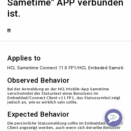
Sametime" APP verbunden
„HCL
Sametime"
ist.
APP
verbunden
ist.
Applies to
HCL Sametime Connect 11.0 FP1/HCL Embeded Sametime 
Observed Behavior
Bei der Anmeldung an der HCL Mobile-App Sametime
verschwindet der Statustext eines Benutzers im
Embedded/Connect Client v11 FP1, das Statussymbol zeigt
jedoch an, wie es wirklich sein sollte.
Expected Behavior
ö
Die pers
nliche Statusmeldung sollte im Embedded/Connect
Client angezeigt werden, auch wenn sich derselbe Benutzer