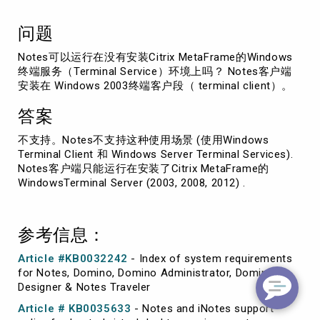
Service）
上
问题
吗？
Notes可以运行在没有安装Citrix MetaFrame的Windows
终端服务（Terminal Service）环境上吗？ Notes客户端
安装在 Windows 2003终端客户段（ terminal client）。
答案
不支持。Notes不支持这种使用场景 (使用Windows
Terminal Client 和 Windows Server Terminal Services).
Notes客户端只能运行在安装了Citrix MetaFrame的
WindowsTerminal Server (2003, 2008, 2012) .
参考信息：
Article #KB0032242
- Index of system requirements
for Notes, Domino, Domino Administrator, Domino
Designer & Notes Traveler
Article # KB0035633
- Notes and iNotes support