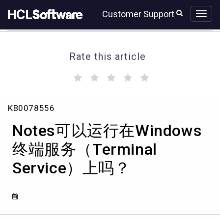
Skip
Skip
Customer Support
to
to
page
chat
content
Rate this article
(
(
(
(
(
)
)
)
)
)
Notes
KB0078556
可
以
Notes可以运行在Windows
运
行
终端服务（Terminal
在
Service）上吗？
Windows
终
端
服
务
（Terminal