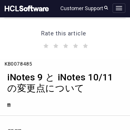
Skip
Skip
Customer Support
to
to
page
chat
content
Rate this article
(
(
(
(
(
)
)
)
)
)
iNotes
KB0078485
9
と
iNotes 9 と iNotes 10/11
iNotes
10/11
の変更点について
の
変
更
点
に
つ
い