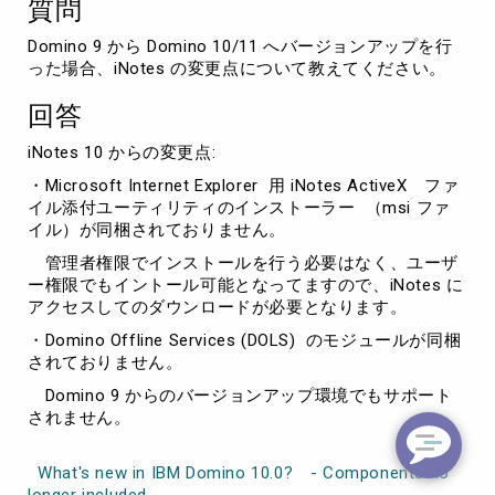
質問
て
Domino 9 から Domino 10/11 へバージョンアップを行
った場合、iNotes の変更点について教えてください。
回答
iNotes 10 からの変更点:
・Microsoft Internet Explorer 用 iNotes ActiveX ファ
イル添付ユーティリティのインストーラー （msi ファ
イル）が同梱されておりません。
管理者権限でインストールを行う必要はなく、ユーザ
ー権限でもイントール可能となってますので、iNotes に
アクセスしてのダウンロードが必要となります。
・Domino Offline Services (DOLS) のモジュールが同梱
されておりません。
Domino 9 からのバージョンアップ環境でもサポート
されません。
What's new in IBM Domino 10.0? - Components no
longer included