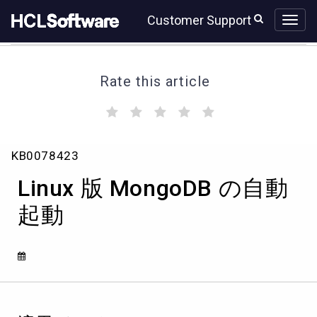
Skip
Skip
Customer Support
to
to
page
chat
content
Rate this article
(
(
(
(
(
)
)
)
)
)
Linux
KB0078423
版
MongoDB
Linux 版 MongoDB の自動
の
自
起動
動
起
動