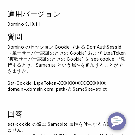
与
す
適用バージョン
る
こ
Domino 9,10,11
と
が
質問
で
き
Domino のセッション Cookie である DomAuthSessId
ま
（単一サーバー認証のときの Cookie) および LtpaToken
す
(複数サーバー認証のときの Cookie) を set-cookie で発
か
行するとき、Samesite という属性を追加することがで
きますか。
Set-Cookie: LtpaToken=XXXXXXXXXXXXXXXX;
domain=.domain.com; path=/; SameSite=strict
回答
set-cookie の際に Samesite 属性を付与する方法はあり
ません。