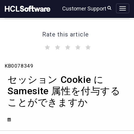
Skip
Skip
Customer Support
to
to
page
chat
content
Rate this article
(
(
(
(
(
)
)
)
)
)
セ
KB0078349
ッ
シ
セッション Cookie に
ョ
ン
Samesite 属性を付与する
Cookie
ことができますか
に
Samesite
属
性
を
付