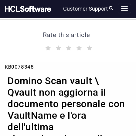
Skip
Skip
Customer Support
to
to
page
chat
content
Rate this article
(
(
(
(
(
)
)
)
)
)
Knowledge
KB0078348
Article
View
Domino Scan vault \
HCL
Qvault non aggiorna il
documento personale con
VaultName e l'ora
dell'ultima