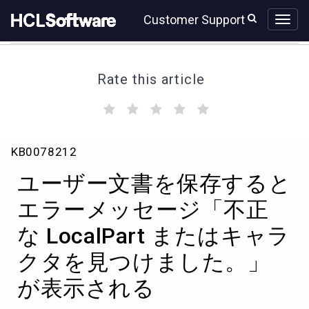
Skip
Skip
Customer Support
to
to
page
chat
content
Rate this article
(
(
(
(
(
)
)
)
)
)
ユ
KB0078212
ー
ザ
ユーザー文書を保存すると
ー
文
エラーメッセージ「不正
書
な LocalPart またはキャラ
を
保
クタを見つけました。」
存
す
が表示される
る
と