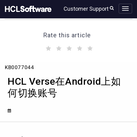
Skip
Skip
Customer Support
to
to
page
chat
content
Rate this article
(
(
(
(
(
)
)
)
)
)
HCL
KB0077044
Verse
在
HCL Verse在Android上如
Android
上
何切换账号
如
何
切
换
账
号