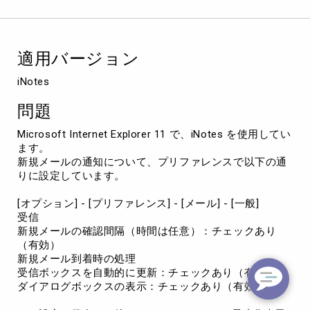
規
メ
ー
ル
適用バージョン
通
知
iNotes
で、
受
問題
信
ボ
Microsoft Internet Explorer 11 で、iNotes を使用してい
ッ
ます。
ク
新規メールの通知について、プリファレンスで以下の通
ス
りに設定しています。
が
同
[オプション] - [プリファレンス] - [メール] - [一般]
時
受信
に
新規メールの確認間隔（時間は任意）：チェックあり
表
（有効）
示
新規メール到着時の処理
さ
受信ボックスを自動的に更新：チェックあり（有効）
れ
ダイアログボックスの表示：チェックあり（有効）
な
い