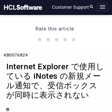
Skip
Skip
Customer Support
to
to
page
chat
content
Rate this article
(
(
(
(
(
)
)
)
)
)
Internet
KB0076824
Explorer
で
Internet Explorer で使用し
使
用
ている iNotes の新規メー
し
ル通知で、受信ボックス
て
い
が同時に表示されない
る
iNotes
の
新