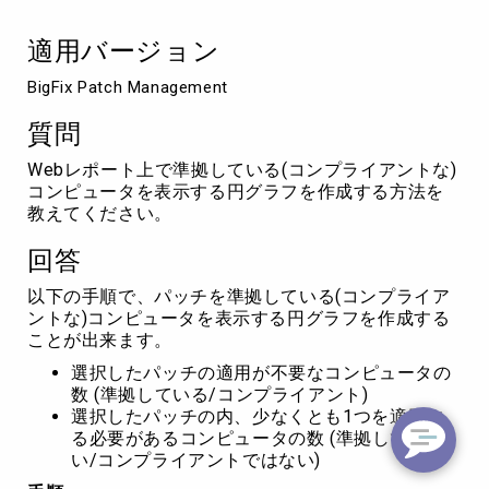
準
拠
適用バージョン
(コ
ン
BigFix Patch Management
プ
ラ
質問
イ
ア
Webレポート上で準拠している(コンプライアントな)
ン
コンピュータを表示する円グラフを作成する方法を
ス)
教えてください。
グ
ラ
回答
フ
以下の手順で、パッチを準拠している(コンプライア
ントな)コンピュータを表示する円グラフを作成する
ことが出来ます。
選択したパッチの適用が不要なコンピュータの
数 (準拠している/コンプライアント)
選択したパッチの内、少なくとも1つを適用す
る必要があるコンピュータの数 (準拠していな
い/コンプライアントではない)