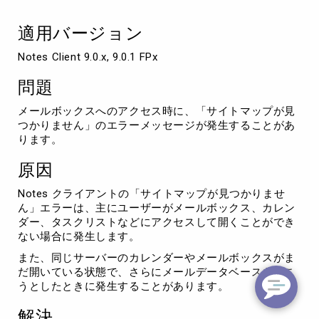
せ
ん」
適用バージョン
の
エ
Notes Client 9.0.x, 9.0.1 FPx
ラ
ー
問題
メ
ッ
メールボックスへのアクセス時に、「サイトマップが見
セ
つかりません」のエラーメッセージが発生することがあ
ー
ります。
ジ
に
原因
つ
い
Notes クライアントの「サイトマップが見つかりませ
て
ん」エラーは、主にユーザーがメールボックス、カレン
ダー、タスクリストなどにアクセスして開くことができ
ない場合に発生します。
また、同じサーバーのカレンダーやメールボックスがま
だ開いている状態で、さらにメールデータベースを開こ
うとしたときに発生することがあります。
解決