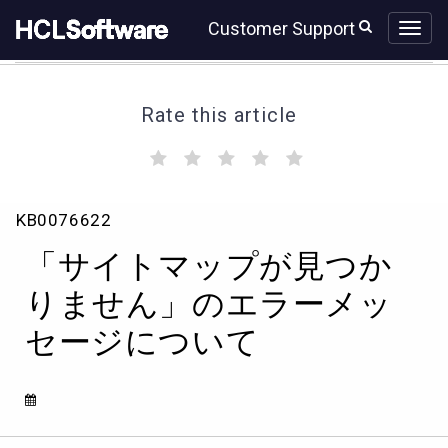
Skip
Skip
Customer Support
to
to
page
chat
content
Rate this article
(
(
(
(
(
)
)
)
)
)
「サ
KB0076622
イ
ト
「サイトマップが見つか
マ
ッ
りません」のエラーメッ
プ
セージについて
が
見
つ
か
り
ま