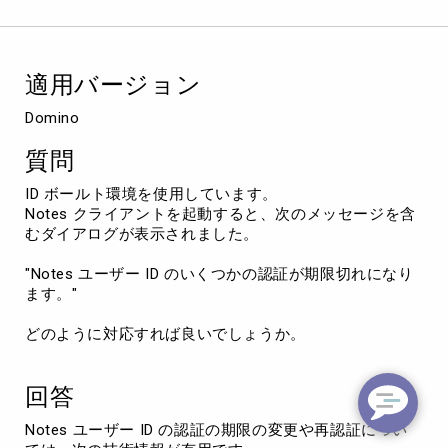
ユ
ー
ザ
ー
適用バージョン
ID
の
Domino
認
証
質問
の
期
ID ボールト環境を使用しています。
限
Notes クライアントを起動すると、次のメッセージを含
の
むダイアログが表示されました。
変
更
"Notes ユーザー ID のいくつかの認証が期限切れになり
や
ます。"
再
認
どのように対応すれば良いでしょうか。
証
に
つ
回答
い
て
Notes ユーザー ID の認証の期限の変更や再認証につい