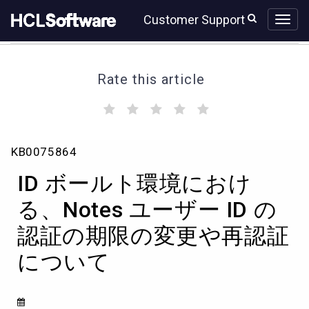
Skip
Skip
Customer Support
to
to
page
chat
content
Rate this article
(
(
(
(
(
)
)
)
)
)
ID
KB0075864
ボ
ー
ID ボールト環境におけ
ル
ト
る、Notes ユーザー ID の
環
認証の期限の変更や再認証
境
に
について
お
け
る、
Notes