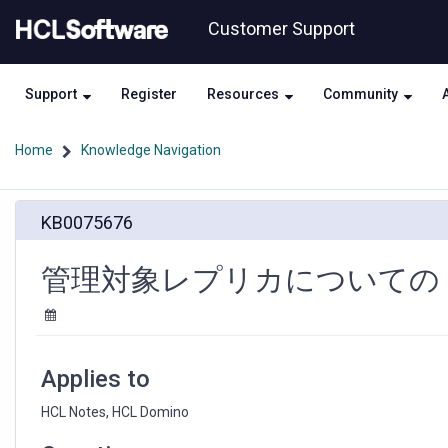
Skip
Skip
Customer Support
to
to
page
chat
content
Support
Register
Resources
Community
Home
Knowledge Navigation
管
KB0075676
理
対
象
管理対象レプリカについての F
レ
プ
リ
カ
に
Applies to
つ
い
HCL Notes, HCL Domino
て