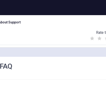
About Support
Rate t
(
(
(
)
)
)
AQ