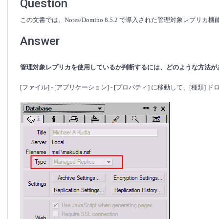
の
Question
FAQ
この文書では、Notes/Domino 8.5.2 で導入された管理対象レ
Answer
管理対象レプリカを使用しているか判断するには、どのような方法が
[ファイル] - [アプリケーション] - [プロパティ] に移動して、[種類