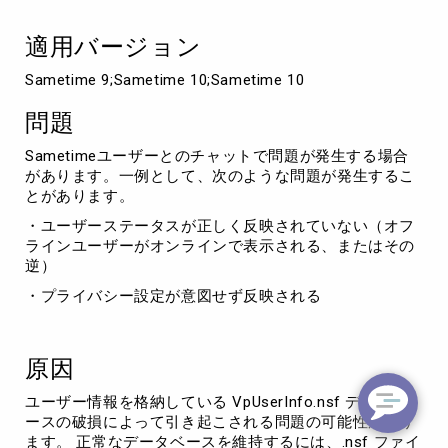
ン
テ
適用バージョン
ナ
ン
Sametime 9;Sametime 10;Sametime 10
ス
の
問題
ベ
ス
Sametimeユーザーとのチャットで問題が発生する場合
ト
があります。一例として、次のような問題が発生するこ
プ
とがあります。
ラ
ク
・ユーザーステータスが正しく反映されていない（オフ
テ
ラインユーザーがオンラインで表示される、またはその
ィ
逆）
ス
・プライバシー設定が意図せず反映される
原因
ユーザー情報を格納している VpUserInfo.nsf データベ
ースの破損によって引き起こされる問題の可能性があり
ます。 正常なデータベースを維持するには、.nsf ファイ