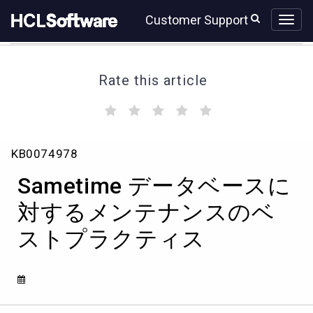
Skip
Skip
Customer Support
to
to
page
chat
content
Rate this article
(
(
(
(
(
)
)
)
)
)
Sametime
KB0074978
デ
ー
Sametime データベースに
タ
ベ
対するメンテナンスのベ
ー
ストプラクティス
ス
に
対
す
る
メ