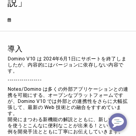
説」
#
鬼
わ
か
解
説
第
4
導入
回
「Node.js
Domino V10 は 2024年6月1日にサポートを終了しま
か
したが、内容的にはバージョンに依存しない内容で
ら
す。
DQL
-----------------
で
Domino
Notes/Domino は多くの外部アプリケーションとの連
の
携を可能にする、オープンなプラットフォームです
デ
が、Domino V10 では外部との連携性をさらに大幅拡
ー
張して、最新の Web 技術との融合をすすめていま
タ
す。
に
開発にまつわる新機能の解説とともに、新しい技術
ア
を使うとこんなに便利なことが出来る！という具体
ク
例を開発手法とともに丁寧にお伝えしていきます。
セ