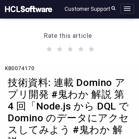
Skip
Skip
Customer Support
to
to
page
chat
content
Rate this article
(
(
(
(
(
)
)
)
)
)
技
KB0074170
術
資
技術資料: 連載 Domino ア
料:
連
プリ開発 #鬼わか 解説 第
載
4 回「Node.js から DQL で
Domino
ア
Domino のデータにアクセ
プ
リ
スしてみよう #鬼わか 解
開
発