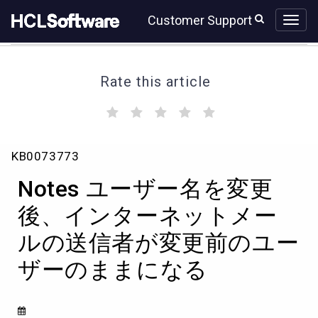
Skip
Skip
Customer Support
to
to
page
chat
content
Rate this article
(
(
(
(
(
)
)
)
)
)
Notes
KB0073773
ユ
ー
Notes ユーザー名を変更
ザ
ー
後、インターネットメー
名
ルの送信者が変更前のユー
を
変
ザーのままになる
更
後、
イ
ン