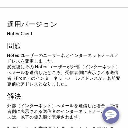
タ
ー
ネ
ッ
適用バージョン
ト
メ
Notes Client
ー
ル
問題
の
送
Notes ユーザーのユーザー名とインターネットメールア
信
ドレスを変更しました。
者
変更後にその Notes ユーザーが外部（インターネット）
が
へメールを送信したところ、受信者側に表示される送信
変
者（From）のインターネットメールアドレスが、名前変
更
更前のアドレスとなりました。
前
の
解決
ユ
ー
外部（インターネット）へメールを送信した場合、受信
ザ
者側に表示される送信者のインターネットメールアドレ
ー
スは、以下の優先順で表示されます。
の
ま