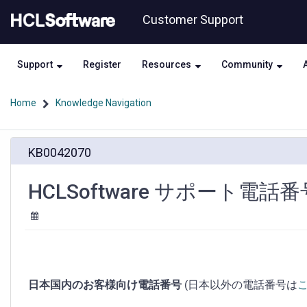
Skip
Skip
Customer Support
to
to
page
chat
content
Support
Register
Resources
Community
Home
Knowledge Navigation
HCLSoftware
KB0042070
サ
ポ
ー
HCLSoftware サポート電話番
ト
電
話
番
号
日本国内のお客様向け電話番号
(日本以外の電話番号は