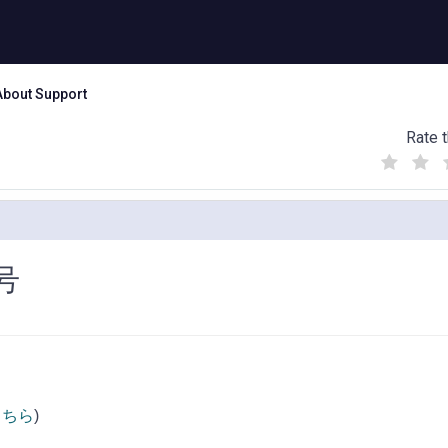
About Support
Rate t
(
(
(
)
)
)
号
こちら
)