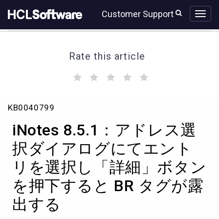
Skip
Skip
Customer Support
to
to
page
chat
content
Rate this article
(
(
(
(
(
)
)
)
)
)
iNotes
KB0040799
8.5.1：
ア
iNotes 8.5.1：アドレス選
ド
レ
択ダイアログにてエント
ス
リを選択し「詳細」ボタン
選
択
を押下すると BR タグが露
ダ
イ
出する
ア
ロ