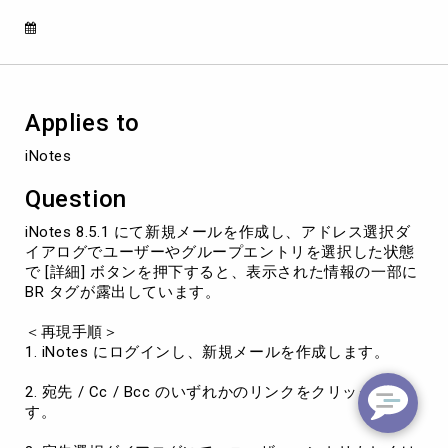
グ
に
て
エ
ン
ト
Applies to
リ
を
iNotes
選
択
Question
し
「詳
iNotes 8.5.1 にて新規メールを作成し、アドレス選択ダ
細」
イアログでユーザーやグループエントリを選択した状態
ボ
で [詳細] ボタンを押下すると、表示された情報の一部に
タ
BR タグが露出しています。
ン
を
＜再現手順＞
押
1. iNotes にログインし、新規メールを作成します。
下
す
2. 宛先 / Cc / Bcc のいずれかのリンクをクリックしま
る
す。
と
BR