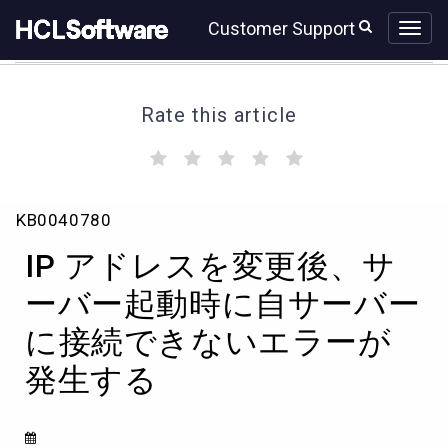
Skip
Skip
Customer Support
to
to
page
chat
content
Rate this article
(
(
(
(
(
)
)
)
)
)
IP
KB0040780
ア
ド
IP アドレスを変更後、サ
レ
ス
ーバー起動時に自サーバー
を
に接続できないエラーが
変
更
発生する
後、
サ
ー
バ