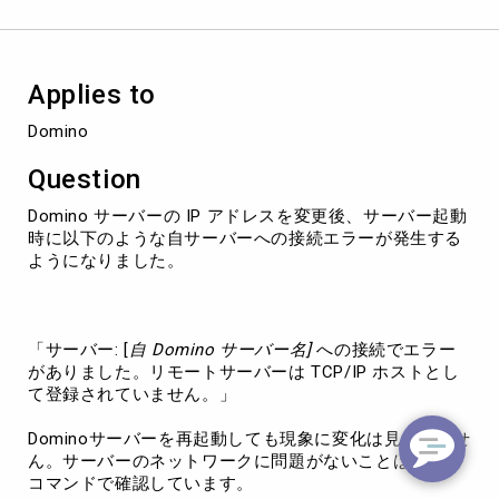
ー
起
動
時
Applies to
に
自
Domino
サ
ー
Question
バ
ー
Domino サーバーの IP アドレスを変更後、サーバー起動
に
時に以下のような自サーバーへの接続エラーが発生する
接
ようになりました。
続
で
き
な
「サーバー: [
自 Domino サーバー名]
への接続でエラー
い
がありました。リモートサーバーは TCP/IP ホストとし
エ
て登録されていません。」
ラ
ー
Dominoサーバーを再起動しても現象に変化は見られませ
が
ん。サーバーのネットワークに問題がないことは、ping
発
コマンドで確認しています。
生