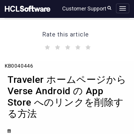
Skip
Skip
Customer Support
to
to
page
chat
content
Rate this article
(
(
(
(
(
)
)
)
)
)
Traveler
KB0040446
ホ
ー
Traveler ホームページから
ム
ペ
Verse Android の App
ー
Store へのリンクを削除す
ジ
か
る方法
ら
Verse
Android
の