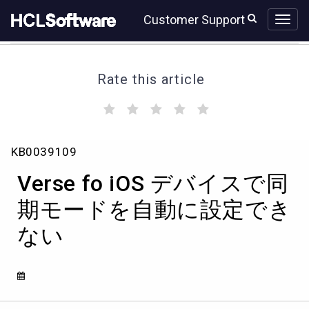
Skip
Skip
Customer Support
to
to
page
chat
content
Rate this article
(
(
(
(
(
)
)
)
)
)
Verse
KB0039109
fo
iOS
Verse fo iOS デバイスで同
デ
バ
期モードを自動に設定でき
イ
ない
ス
で
同
期
モ
ー