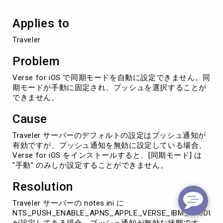
ド
を
Applies to
自
動
Traveler
に
設
Problem
定
で
Verse for iOS で同期モードを自動に設定できません。同
き
期モードが手動に固定され、プッシュを選択することが
な
できません。
い
Cause
Traveler サーバーのデフォルトの設定はプッシュ通知が
有効ですが、プッシュ通知を無効に設定している場合、
Verse for iOS をインストールすると、[同期モード] は
"手動" のみしか設定することができません。
Resolution
Traveler サーバーの notes.ini に
NTS_PUSH_ENABLE_APNS_APPLE_VERSE_IBM_PRODUCTI
が設定してある場合、プッシュ通知が無効な状態です。