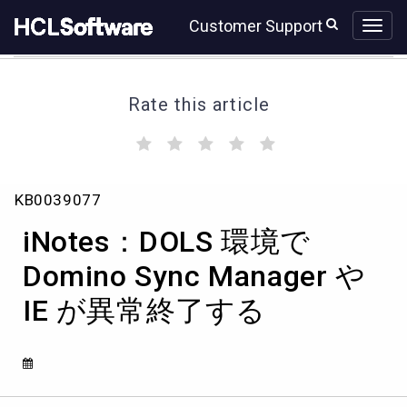
Skip
Skip
Customer Support
to
to
page
chat
content
Rate this article
(
(
(
(
(
)
)
)
)
)
iNotes：
KB0039077
DOLS
環
iNotes：DOLS 環境で
境
で
Domino Sync Manager や
Domino
IE が異常終了する
Sync
Manager
や
IE
が
異