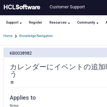
Skip
Skip
Customer Support
to
to
page
chat
content
Support
Register
Resources
Community
Home
Knowledge Navigation
カ
KB0038982
レ
ン
ダ
カレンダーにイベントの追加
ー
う
に
イ
ベ
ン
ト
Applies to
の
追
Notes