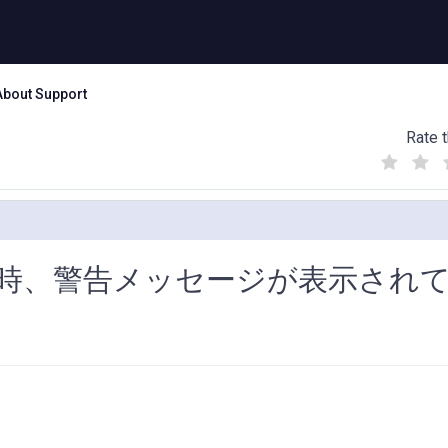
About Support
Rate t
(
(
(
)
)
)
時、警告メッセージが表示され