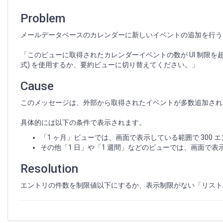
加
時、
Problem
警
告
メールデータベースのカレンダーに新しいイベントの追加を行う
メ
ッ
「このビューに取得されたカレンダーイベントの数が UI 制限を
セ
式) を使用するか、要約ビューに切り替えてください。」
ー
ジ
Cause
が
表
このメッセージは、外部から取得されたイベントが多数追加され
示
さ
具体的には以下の条件で表示されます。
れ
「1 ヶ月」ビューでは、画面で表示している範囲で 300 
て
その他「1 日」や「1 週間」などのビューでは、画面で表示
し
ま
Resolution
う
エントリの件数を制限値以下にするか、表示制限がない「リスト