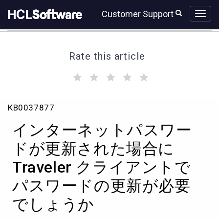
Skip
Skip
Customer Support
to
to
page
chat
content
Rate this article
(
(
(
(
(
)
)
)
)
)
イ
KB0037877
ン
タ
インターネットパスワー
ー
ネ
ドが更新された場合に
ッ
Traveler クライアントで
ト
パ
パスワードの更新が必要
ス
ワ
でしょうか
ー
ド