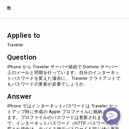
が
更
新
さ
れ
た
Applies to
場
合
Traveler
に
Traveler
Question
ク
ラ
iPhone から Traveler サーバー経由で Domino サーバー
イ
上のメールと同期を行っています。自分のインターネッ
ア
トパスワードを変えた場合に、 Traveler クライアントで
ン
もパスワードの更新が必要でしょうか。
ト
で
Answer
パ
ス
iPhone ではインターネットパスワードは Traveler セッ
ワ
トアップ時に作成の Apple プロファイルに格納されてい
ー
ます。プロファイルのパスワードは更新されませんの
ド
で、インターネットパスワード（HTTP パスワード）を
の
変えた場合は、デバイス側でパスワードを同じ値に更新