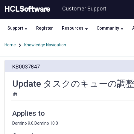
Skip
Skip
Customer Support
to
to
page
chat
content
Support
Register
Resources
Community
Home
Knowledge Navigation
Update
KB0037847
タ
ス
ク
Update タスクのキューの調
の
キ
ュ
ー
の
Applies to
調
整
Domino 9.0,Domino 10.0
に