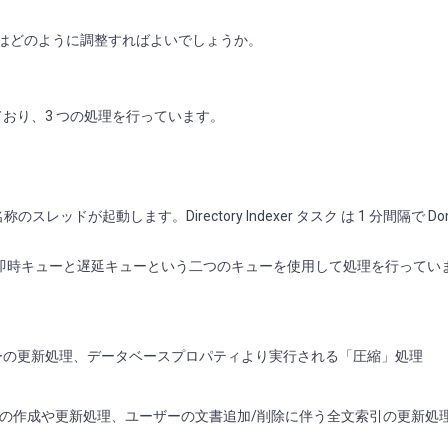
メーターはどのように調整すればよいでしょうか。
ており、3 つの処理を行っています。
という名称のスレッドが起動します。Directory Indexer タスク は 1 分間隔で Do
に、即時キューと遅延キューという二つのキューを使用して処理を行ってい
ビューの更新処理、データベースプロパティより実行される「圧縮」処理
の作成や更新処理、ユーザーの文書追加/削除に伴う全文索引の更新処