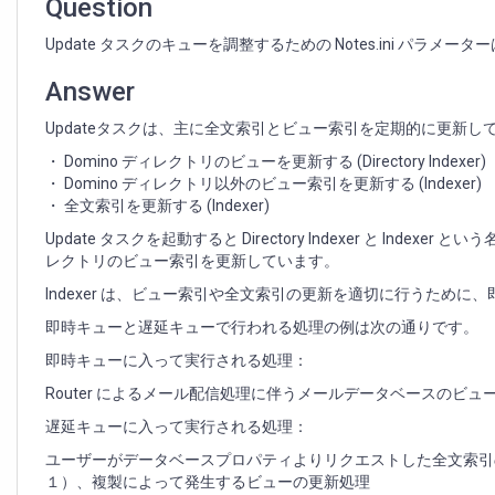
つ
Question
い
Update タスクのキューを調整するための Notes.ini パラ
て
Answer
Updateタスクは、主に全文索引とビュー索引を定期的に更新し
・ Domino ディレクトリのビューを更新する (Directory Indexer)
・ Domino ディレクトリ以外のビュー索引を更新する (Indexer)
・ 全文索引を更新する (Indexer)
Update タスクを起動すると Directory Indexer と Indexer 
レクトリのビュー索引を更新しています。
Indexer は、ビュー索引や全文索引の更新を適切に行うため
即時キューと遅延キューで行われる処理の例は次の通りです。
即時キューに入って実行される処理：
Router によるメール配信処理に伴うメールデータベースの
遅延キューに入って実行される処理：
ユーザーがデータベースプロパティよりリクエストした全文索引
１）、複製によって発生するビューの更新処理