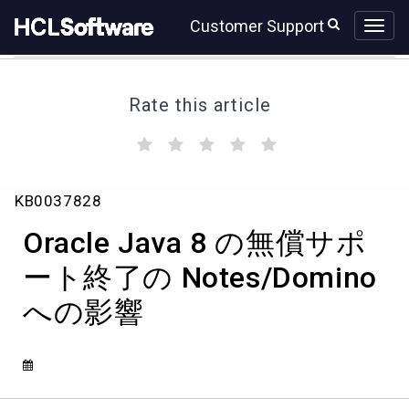
Skip
Skip
Customer Support
to
to
page
chat
content
Rate this article
(
(
(
(
(
)
)
)
)
)
Oracle
KB0037828
Java
8
Oracle Java 8 の無償サポ
の
無
ート終了の Notes/Domino
償
への影響
サ
ポ
ー
ト
終
了