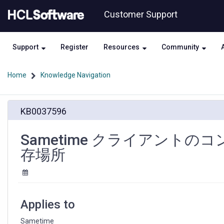
Skip
Skip
Customer Support
to
to
page
chat
content
Support
Register
Resources
Community
Home
Knowledge Navigation
Sametime
KB0037596
ク
ラ
イ
Sametime クライアント
ア
存場所
ン
ト
の
コ
ン
Applies to
タ
ク
Sametime