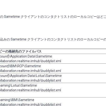
ト埋め込みの Sametime クライアントのコンタクトリストのローカルコピーは
アント埋め込みの Sametime クライアントのコンタクトリストのローカルコピ
ピーの格納先のファイルパス
count
]\Application Data\Sametime
llaboration.realtime.imhub\buddylist.xml
count]
\IBM\RCP\Sametime
llaboration.realtime.imhub\buddylist.xml
count
]\Application Data\Lotus\Sametime
llaboration.realtime.imhub\buddylist.xml
oaming\Lotus\Sametime
llaboration.realtime.imhub\buddylist.xml
oaming\IBM\Sametime
llaboration.realtime.imhub\buddylist.xml