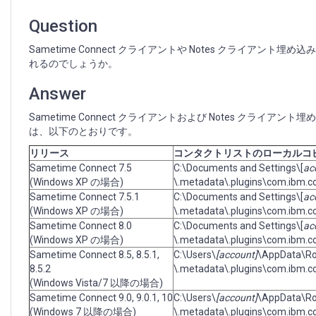
ト
リ
Question
ス
ト
Sametime Connect クライアントや Notes クライアン
の
れるのでしょうか。
ロ
ー
Answer
カ
ル
Sametime Connect クライアントおよび Notes クライ
コ
は、以下のとおりです。
ピ
リリース
コンタクトリストのローカルコ
ー
Sametime Connect 7.5
C:\Documents and Settings\[
ac
の
(Windows XP の場合)
\.metadata\.plugins\com.ibm.co
保
Sametime Connect 7.5.1
C:\Documents and Settings\[
ac
存
(Windows XP の場合)
\.metadata\.plugins\com.ibm.co
場
Sametime Connect 8.0
C:\Documents and Settings\[
ac
所
(Windows XP の場合)
\.metadata\.plugins\com.ibm.co
Sametime Connect 8.5, 8.5.1,
C:\Users\
[account]
\AppData\R
8.5.2
\.metadata\.plugins\com.ibm.co
(Windows Vista/7 以降の場合)
Sametime Connect 9.0, 9.0.1, 10
C:\Users\
[account]
\AppData\R
(Windows 7 以降の場合)
\.metadata\.plugins\com.ibm.co