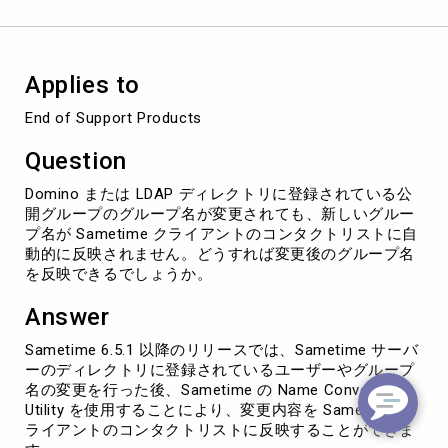
ク
ラ
イ
ア
Applies to
ン
ト
End of Support Products
の
コ
Question
ン
タ
Domino または LDAP ディレクトリに登録されている公
ク
開グループのグループ名が変更されても、新しいグルー
ト
プ名が Sametime クライアントのコンタクトリストに自
リ
動的に反映されません。どうすれば変更後のグループ名
ス
を反映できるでしょうか。
ト
に
Answer
反
映
Sametime 6.5.1 以降のリリースでは、Sametime サーバ
さ
ーのディレクトリに登録されているユーザーやグループ
れ
名の変更を行った後、Sametime の Name Conversion
な
Utility を使用することにより、変更内容を Sametime ク
い
ライアントのコンタクトリストに反映することができま