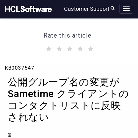
Skip
Skip
Customer Support
to
to
page
chat
content
Rate this article
(
(
(
(
(
)
)
)
)
)
公
KB0037547
開
グ
公開グループ名の変更が
ル
ー
Sametime クライアントの
プ
コンタクトリストに反映
名
の
されない
変
更
が
Sametime