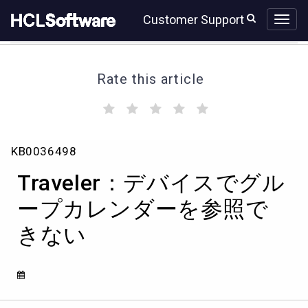
Skip
Skip
Customer Support
to
to
page
chat
content
Rate this article
(
(
(
(
(
)
)
)
)
)
Traveler：
KB0036498
デ
バ
Traveler：デバイスでグル
イ
ス
ープカレンダーを参照で
で
きない
グ
ル
ー
プ
カ
レ