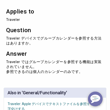
ン
ダ
Applies to
ー
を
Traveler
参
照
Question
で
き
Traveler デバイスでグループカレンダーを参照する方法
な
はありますか。
い
Answer
Traveler ではグループカレンダーを参照する機能は実装
されていません。
参照できるのは個人のカレンダーのみです。
Also in 'General/Functionality'
Traveler: Apple デバイスでテキストファイルを参照すると文
字化けする