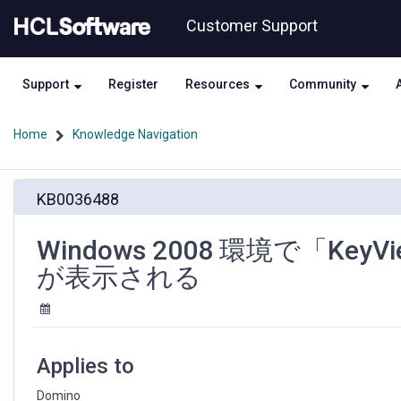
Skip
Skip
Customer Support
to
to
page
chat
content
Support
Register
Resources
Community
Home
Knowledge Navigation
Windows
KB0036488
2008
環
境
Windows 2008 環境で「Ke
で
が表示される
「KeyView
OOP
APP」
の
ダ
Applies to
イ
ア
Domino