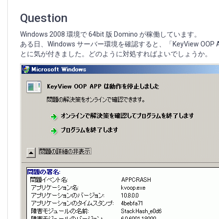
ロ
グ
Question
ボ
ッ
Windows 2008 環境で 64bit 版 Domino が稼働しています。
ク
ある日、Windows サーバー環境を確認すると、「KeyView
ス
とに気が付きました。どのように対処すればよいでしょうか。
が
表
示
さ
れ
る