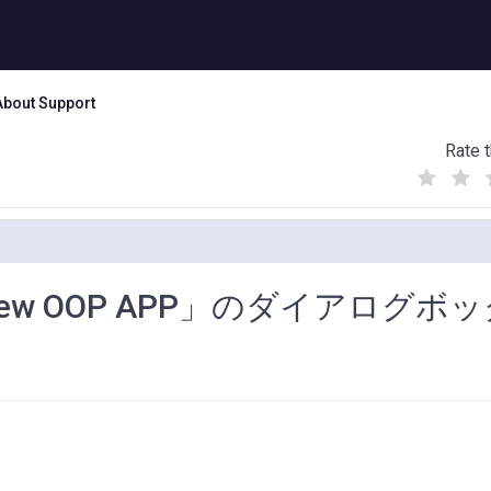
About Support
Rate t
(
(
(
)
)
)
yView OOP APP」のダイアログボ