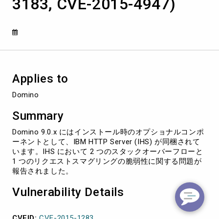
3183, CVE-2015-4947)
い
る
IBM
HTTP
Server
に
お
け
Applies to
る
複
Domino
数
の
Summary
脆
弱
Domino 9.0.x にはインストール時のオプショナルコンポ
性
ーネントとして、IBM HTTP Server (IHS) が同梱されて
(CVE-
います。IHS において 2 つのスタックオーバーフローと
2015-
1 つのリクエストスマグリングの脆弱性に関する問題が
1283,
報告されました。
CVE-
2015-
Vulnerability Details
3183,
CVE-
2015-
CVEID:
CVE-2015-1283