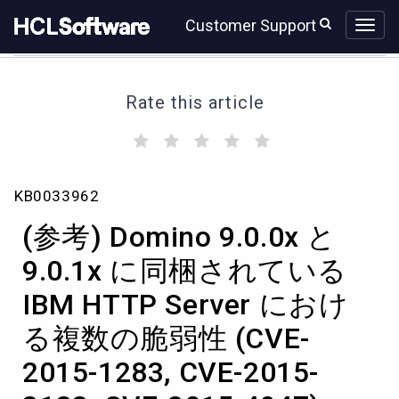
Skip
Skip
Customer Support
to
to
page
chat
content
Rate this article
(
(
(
(
(
)
)
)
)
)
(参
KB0033962
考)
Domino
(参考) Domino 9.0.0x と
9.0.0x
と
9.0.1x に同梱されている
9.0.1x
IBM HTTP Server におけ
に
同
る複数の脆弱性 (CVE-
梱
さ
2015-1283, CVE-2015-
れ
て