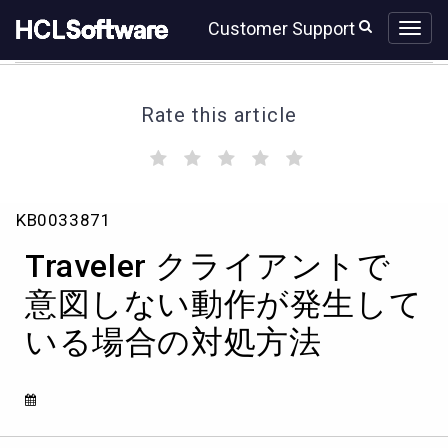
Skip
Skip
Customer Support
to
to
page
chat
content
Rate this article
(
(
(
(
(
)
)
)
)
)
Traveler
KB0033871
ク
ラ
Traveler クライアントで
イ
ア
意図しない動作が発生して
ン
いる場合の対処方法
ト
で
意
図
し
な