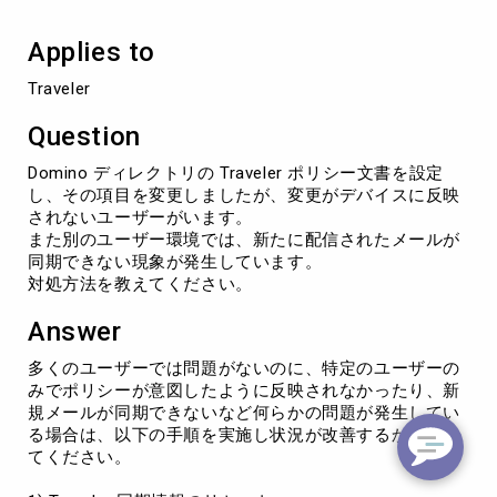
い
動
Applies to
作
が
Traveler
発
生
Question
し
て
Domino ディレクトリの Traveler ポリシー文書を設定
い
し、その項目を変更しましたが、変更がデバイスに反映
る
されないユーザーがいます。
場
また別のユーザー環境では、新たに配信されたメールが
合
同期できない現象が発生しています。
の
対処方法を教えてください。
対
処
Answer
方
法
多くのユーザーでは問題がないのに、特定のユーザーの
みでポリシーが意図したように反映されなかったり、新
規メールが同期できないなど何らかの問題が発生してい
る場合は、以下の手順を実施し状況が改善するか確認し
てください。