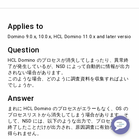
ず
に
異
常
Applies to
終
了
Domino 9.0.x, 10.0.x, HCL Domino 11.0.x and later versions
し
て
Question
し
ま
HCL Domino のプロセスが消失してしまったり、異常終
う
了が発生しているが、NSD によって自動的に情報が出力
場
されない場合があります。
合
このような場合、どのように調査資料を収集すればよい
の
でしょうか。
調
査
Answer
方
法
まれに HCL Domino のプロセスがエラーもなく、OS の
(nsd
プロセスリストから消失してしまう場合があります。そ
-
して、NSD には、以下のような出力で、プロセスが異常
monitor)
終了したことだけが出力され、原因調査に有効な出力が
得られません。