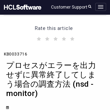
Skip
Skip
Customer Support
to
to
page
chat
content
Rate this article
(
(
(
(
(
)
)
)
)
)
プ
KB0033716
ロ
セ
プロセスがエラーを出力
ス
が
せずに異常終了してしま
エ
う場合の調査方法 (nsd -
ラ
ー
monitor)
を
出
力
せ