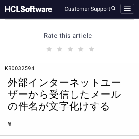
Skip
Skip
Customer Support
to
to
page
chat
content
Rate this article
(
(
(
(
(
)
)
)
)
)
外
KB0032594
部
イ
外部インターネットユー
ン
タ
ザーから受信したメール
ー
の件名が文字化けする
ネ
ッ
ト
ユ
ー
ザ