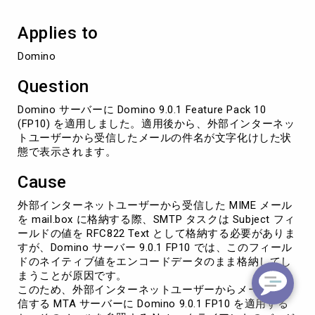
ー
か
Applies to
ら
受
Domino
信
し
Question
た
メ
Domino サーバーに Domino 9.0.1 Feature Pack 10
ー
(FP10) を適用しました。適用後から、外部インターネッ
ル
トユーザーから受信したメールの件名が文字化けした状
の
態で表示されます。
件
名
Cause
が
文
外部インターネットユーザーから受信した MIME メール
字
を mail.box に格納する際、SMTP タスクは Subject フィ
化
ールドの値を RFC822 Text として格納する必要がありま
け
すが、Domino サーバー 9.0.1 FP10 では、このフィール
す
ドのネイティブ値をエンコードデータのまま格納してし
る
まうことが原因です。
このため、外部インターネットユーザーからメールを受
信する MTA サーバーに Domino 9.0.1 FP10 を適用する